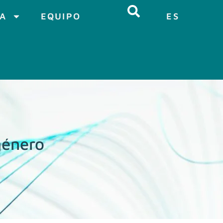
CA
EQUIPO
ES
género