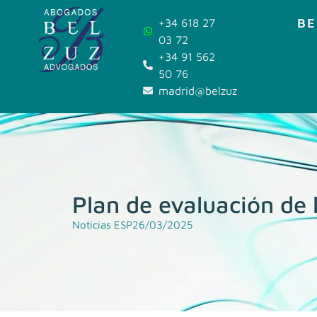
BE
+34 618 27
03 72
+34 91 562
50 76
madrid@belzuz.com
Plan de evaluación de l
Noticias ESP
26/03/2025