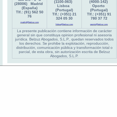
(1100-063)
(4000-142)
(28006) Madrid
Lisboa
Oporto
(España)
(Portugal)
(Portugal)
Tlf.: (91) 562 50
Tlf.: (+351) 21
Tlf.: (+351) 91
76
324 05 30
780 37 72
madrid@belzuz.com
lisboa@belzuz.com
oporto@belzuz.com
La presente publicación contiene información de carácter
general sin que constituya opinion profesional ni asesoria
jurídica. Belzuz Abogados, S.L.P., quedan reservados todos
los derechos. Se prohibe la explotación, reproducción,
distribución, comunicación pública y transformación total o
parcial, de esta obra, sin autorización escrita de Belzuz
Abogados, S.L.P.