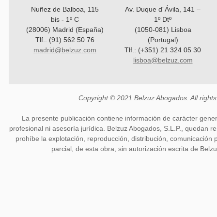
Nuñez de Balboa, 115
Av. Duque d´Ávila, 141 –
bis - 1º C
1º Dtº
(28006) Madrid (España)
(1050-081) Lisboa
Tlf.: (91) 562 50 76
(Portugal)
madrid@belzuz.com
Tlf.: (+351) 21 324 05 30
lisboa@belzuz.com
Copyright © 2021 Belzuz Abogados. All rights
La presente publicación contiene información de carácter gener
profesional ni asesoría jurídica. Belzuz Abogados, S.L.P., quedan 
prohíbe la explotación, reproducción, distribución, comunicación p
parcial, de esta obra, sin autorización escrita de Belz