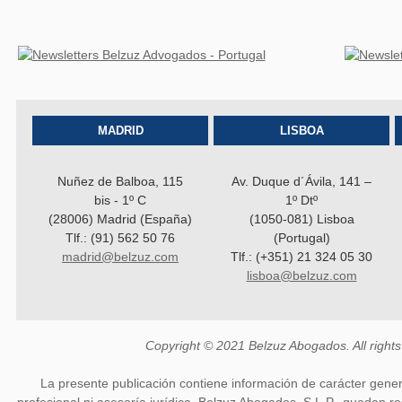
MADRID
LISBOA
Nuñez de Balboa, 115
Av. Duque d´Ávila, 141 –
bis - 1º C
1º Dtº
(28006) Madrid (España)
(1050-081) Lisboa
Tlf.: (91) 562 50 76
(Portugal)
madrid@belzuz.com
Tlf.: (+351) 21 324 05 30
lisboa@belzuz.com
Copyright © 2021 Belzuz Abogados. All rights
La presente publicación contiene información de carácter gener