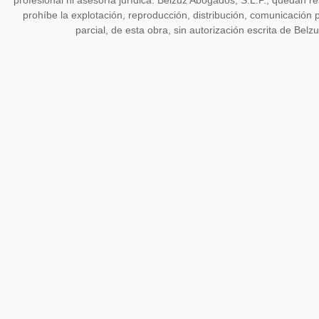
profesional ni asesoría jurídica. Belzuz Abogados, S.L.P., quedan 
prohíbe la explotación, reproducción, distribución, comunicación p
parcial, de esta obra, sin autorización escrita de Belz