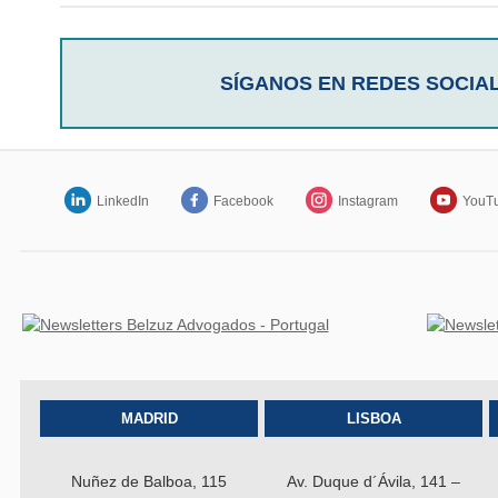
SÍGANOS EN REDES SOCIA
LinkedIn
Facebook
Instagram
YouT
MADRID
LISBOA
Nuñez de Balboa, 115
Av. Duque d´Ávila, 141 –