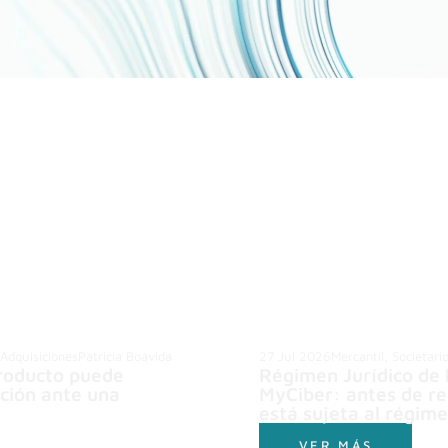
 Adquisiciones
Patricia Boavida
27 Jul 2026
Mercantil, Societari
producto puede
Régimen Jurídico de 
ución ante una
MyCiber: antes de re
está sujeta al régim
VER MÁS