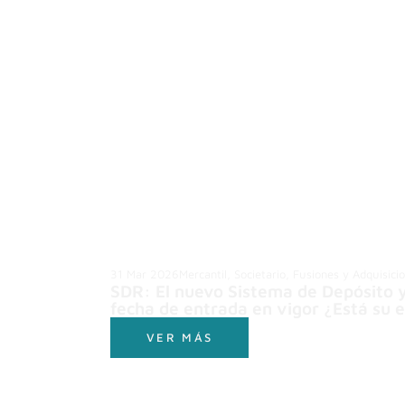
31 Mar 2026
Mercantil, Societario, Fusiones y Adquisici
SDR: El nuevo Sistema de Depósito 
fecha de entrada en vigor ¿Está su
VER MÁS