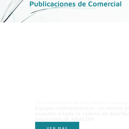
Publicaciones de Comercial
29 Jul 2026
Mercantil
,
Mercantil, Societario, Fusiones y
Equipos radioeléctricos: un mismo 
exponer a toda la cadena de distrib
inspección de ANACOM
VER MÁS