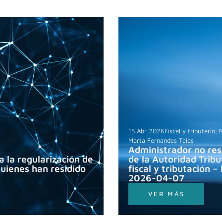
15 Abr 2026
Fiscal y tributario
,
M
Marta Fernandes Teias
Administrador no res
 la regularización de
de la Autoridad Trib
quienes han residido
fiscal y tributación 
2026-04-07
VER MÁS