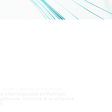
o, Fusiones y Adquisiciones
Patricia Boavida
la Ciberseguridad en Portugal.
gistrarse, confirme si su empresa
en