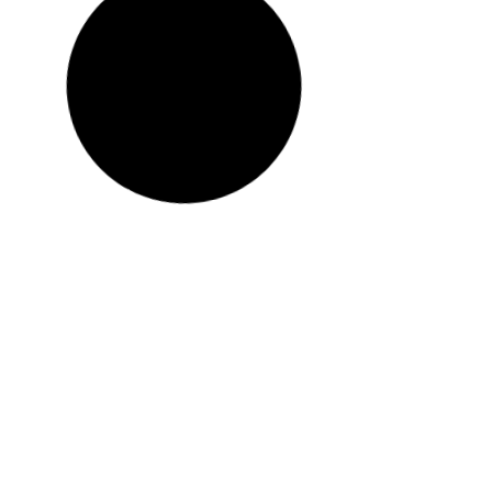
ones
Telma Moreno Nunes
de los ensayos
cción de los
04 Mar 2026
Mercantil, Societar
e la investigación
DEUCP: Conozca su I
Internacionales
VER MÁS