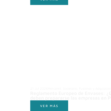
21 Jul 2026
Mercantil, Societario, Fusiones y Adquisicio
Reglamento Europeo de Envases: ¿
deben prepararse las empresas en P
VER MÁS