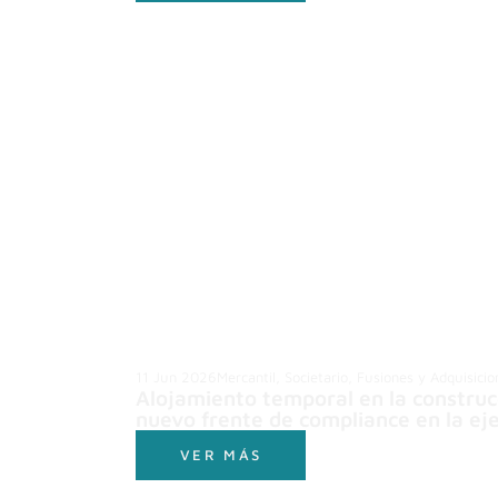
11 Jun 2026
Mercantil, Societario, Fusiones y Adquisicio
Alojamiento temporal en la construc
nuevo frente de compliance en la eje
VER MÁS