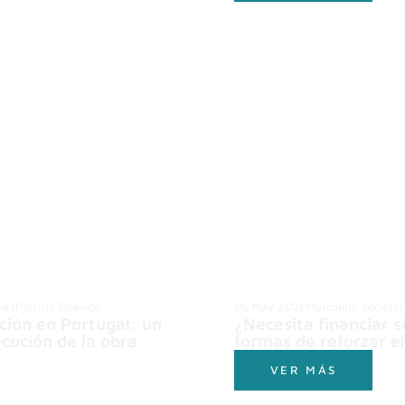
nes
Patricia Boavida
06 May 2026
Mercantil, Societa
ción en Portugal: un
¿Necesita financiar 
cución de la obra
formas de reforzar el
VER MÁS