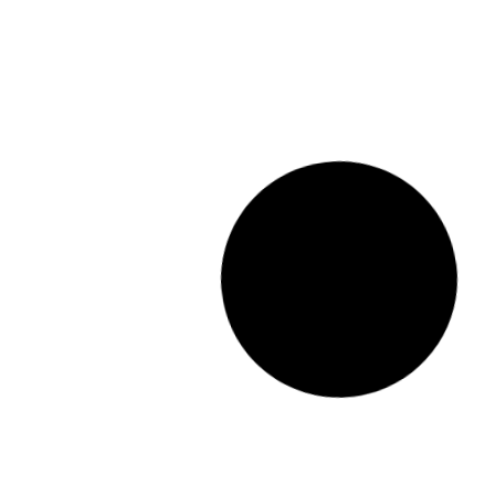
09 Mar 2026
Mercantil, Societario, Fusiones y Adquisici
Portugal refuerza el marco jurídico 
clínicos: Nueva ley aumenta la prote
participantes y clarifica las reglas d
médica
VER MÁS