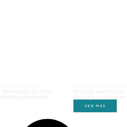
ones
Telma Moreno Nunes
30 Mar 2026
Mercantil, Societar
y Reembolso ya tiene
Recarga eléctrica en
 empresa preparada?
de carga ya están en
VER MÁS