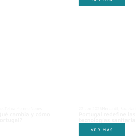
nes
Telma Moreno Nunes
22 Jun 2026
Mercantil, Societar
Qué cambia y cómo
Portugal redefine la
ortugal?
tecnologías sanitaria
VER MÁS