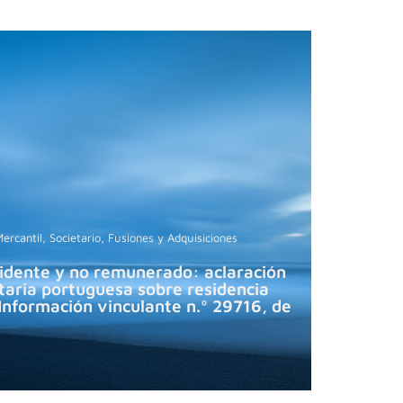
ercantil, Societario, Fusiones y Adquisiciones
idente y no remunerado: aclaración
utaria portuguesa sobre residencia
– Información vinculante n.º 29716, de