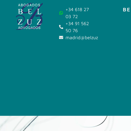
BE
+34 618 27
03 72
+34 91 562
50 76
madrid@belzuz.com