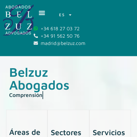
ES
+34 618 27 03 72
+34 91 562 50 76
madrid@belzuz.com
Belzuz
Abogados
Comprensión
profunda d