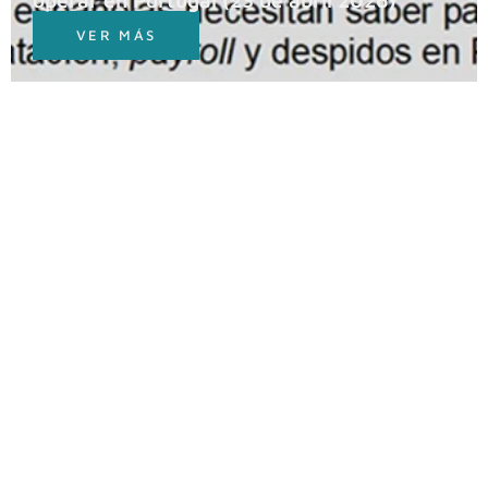
VER MÁS
07 Ago 2026
Telma Moreno Nunes
Fin de los envases sin Volta: qué cambia
para minoristas e importadores a partir del
10 de agosto