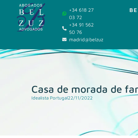
BE
+34 618 27
03 72
+34 91 562
50 76
madrid@belzuz.com
Casa de morada de fam
Idealista Portugal
22/11/2022