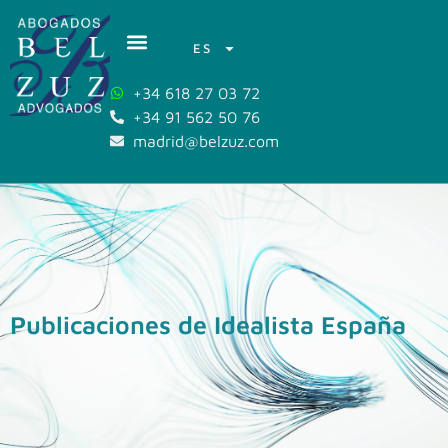
ES
+34 618 27 03 72
+34 91 562 50 76
madrid@belzuz.com
Publicaciones de Idealista España