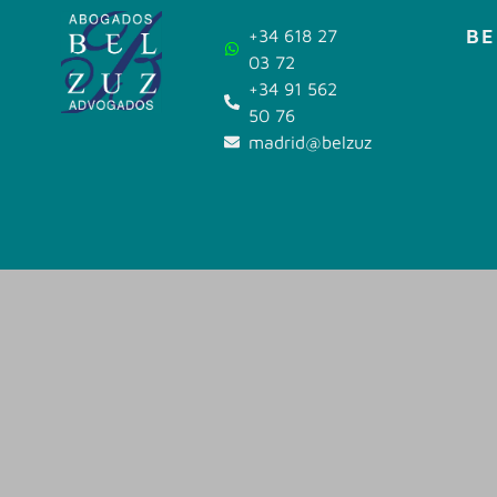
BE
+34 618 27
03 72
+34 91 562
50 76
madrid@belzuz.com