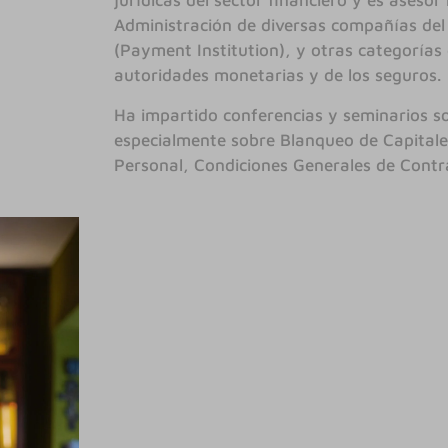
jurídicas del sector financiero y es aseso
Administración de diversas compañías del
(Payment Institution), y otras categorías
autoridades monetarias y de los seguros.
Ha impartido conferencias y seminarios s
especialmente sobre Blanqueo de Capitale
Personal, Condiciones Generales de Contr