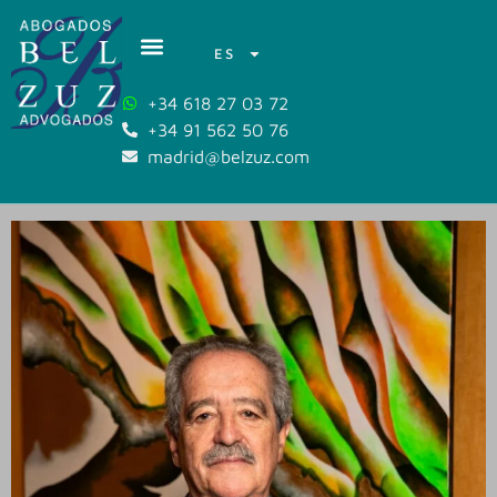
ES
+34 618 27 03 72
+34 91 562 50 76
madrid@belzuz.com