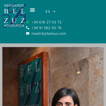
ES
+34 618 27 03 72
+34 91 562 50 76
madrid@belzuz.com