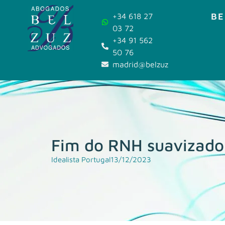
BE
+34 618 27
03 72
+34 91 562
50 76
madrid@belzuz.com
Fim do RNH suavizado
Idealista Portugal
13/12/2023