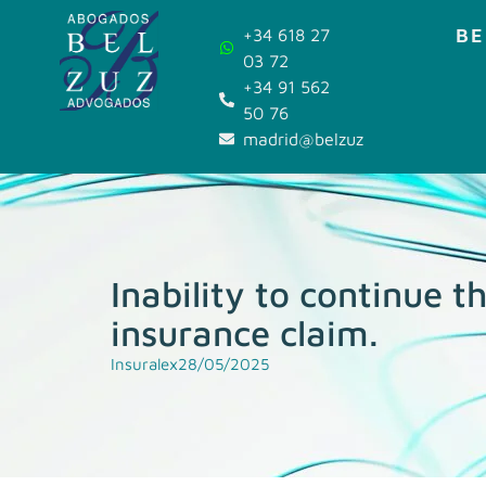
BE
+34 618 27
03 72
+34 91 562
50 76
madrid@belzuz.com
Inability to continue t
insurance claim.
Insuralex
28/05/2025