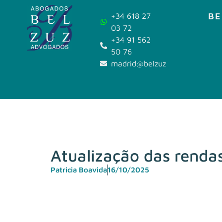
BE
+34 618 27
03 72
+34 91 562
50 76
madrid@belzuz.com
Atualização das renda
Patricia Boavida
16/10/2025