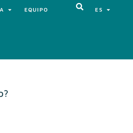
CA
EQUIPO
ES
o?