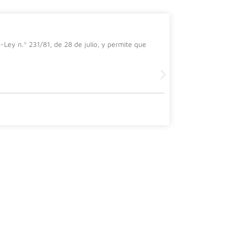
El impa
-Ley n.º 231/81, de 28 de julio, y permite que
En el prese
importanci
Leer más
30 julio, 202