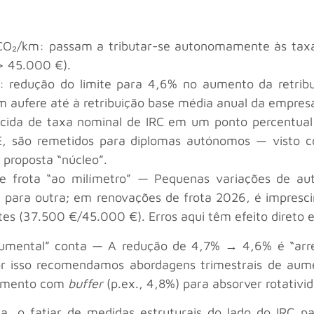
CO₂/km: passam a tributar-se autonomamente às tax
> 45.000 €).
rial: redução do limite para 4,6% no aumento da retri
aufere até à retribuição base média anual da empres
scida de taxa nominal de IRC em um ponto percentual
, são remetidos para diplomas autónomos — visto co
proposta “núcleo”.
 de frota “ao milímetro” — Pequenas variações de 
para outra; em renovações de frota 2026, é imprescin
mites (37.500 €/45.000 €). Erros aqui têm efeito direto 
documental” conta — A redução de 4,7% → 4,6% é “arr
or isso recomendamos abordagens trimestrais de aumen
neamento com
buffer
(p.ex., 4,8%) para absorver rotativi
, o fatiar de medidas estruturais do lado do IRC par