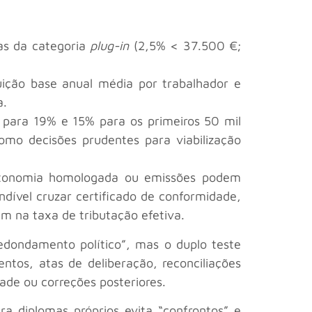
as da categoria
plug-in
(2,5% < 37.500 €;
buição base anual média por trabalhador e
a.
 para 19% e 15% para os primeiros 50 mil
mo decisões prudentes para viabilização
autonomia homologada ou emissões podem
dível cruzar certificado de conformidade,
em na taxa de tributação efetiva.
edondamento político”, mas o duplo teste
tos, atas de deliberação, reconciliações
dade ou correções posteriores.
a diplomas próprios evita “confrontos” e