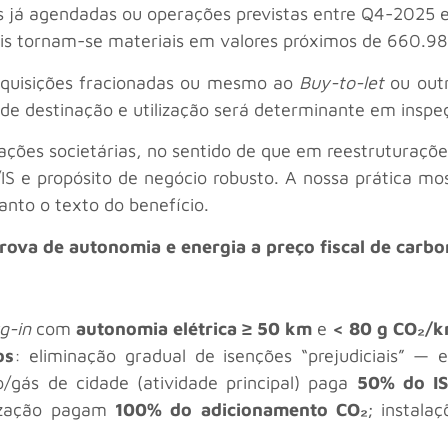
uras já agendadas ou operações previstas entre Q4-202
ais tornam-se materiais em valores próximos de 660.98
aquisições fracionadas ou mesmo ao
Buy-to-let
ou outr
 de destinação e utilização será determinante em inspeç
ações societárias, no sentido de que em reestruturaçõe
T/IS e propósito de negócio robusto. A nossa prática 
anto o texto do benefício.
ova de autonomia e energia a preço fiscal de carb
g-in
com
autonomia elétrica ≥ 50 km
e
< 80 g CO
₂
/
os
: eliminação gradual de isenções “prejudiciais” 
o/gás de cidade (atividade principal) paga
50% do I
lização pagam
100% do adicionamento CO
₂
; instala