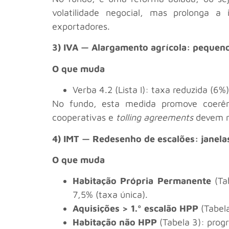
volatilidade negocial, mas prolonga 
exportadores.
3) IVA — Alargamento agrícola: pequeno 
O que muda
Verba 4.2 (Lista I): taxa reduzida (6%
No fundo, esta medida promove coerênci
cooperativas e
tolling agreements
devem re
4) IMT — Redesenho de escalões: janela
O que muda
Habitação Própria Permanente
(Tab
7,5% (taxa única).
Aquisições > 1.º escalão HPP
(Tabela
Habitação não HPP
(Tabela 3): prog