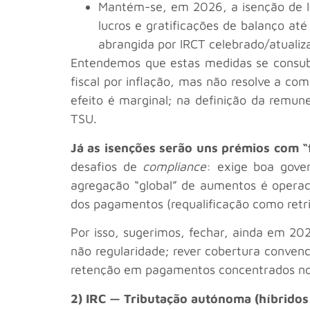
Mantém-se, em 2026, a isenção de IR
lucros e gratificações de balanço at
abrangida por IRCT celebrado/atuali
Entendemos que estas medidas se consubs
fiscal por inflação, mas não resolve a co
efeito é marginal; na definição da remune
TSU.
Já as isenções serão uns prémios com “
desafios de
compliance
: exige boa gove
agregação “global” de aumentos é operaci
dos pagamentos (requalificação como retri
Por isso, sugerimos, fechar, ainda em 2
não regularidade; rever cobertura convenc
retenção em pagamentos concentrados no 
2) IRC — Tributação autónoma (híbrido