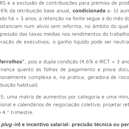
S e a exclusão de contribuições para prémios de prod
é 6% da retribuição base anual,
condicionada
a: (i) aum
zado há < 3 anos; a retenção na fonte segue a do mês 
tanciam num alívio sem reforma, no âmbito do qual a
mpressão das taxas médias nos rendimentos do trabalho
ração de executivos, o ganho líquido pode ser neutral
ferrolhos”
, pois a dupla condição (4,6% e IRCT < 3 a
rnança quanto às folhas de pagamento e prova docu
onalmente complexa e, na prática, geradora de risco 
buição habitual).
025, uma matriz de aumentos por categoria e uma minu
ional e calendários de negociação coletiva; projetar re
4.º trimestre.
s
plug-in
) e incentivo salarial: precisão técnica ou p