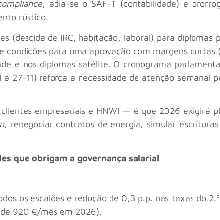
compliance
, adia-se o SAF-T (contabilidade) e pror
nto rústico.
es (descida de IRC, habitação, laboral) para diplomas
 condições para uma aprovação com margens curtas (
dade e nos diplomas satélite. O cronograma parlamen
bal a 27-11) reforça a necessidade de atenção semanal 
om clientes empresariais e HNWI — é que 2026 exigirá
in
, renegociar contratos de energia, simular escritur
ades que obrigam a governança salarial
odos os escalões e redução de 0,3 p.p. nas taxas do 2.
 de 920 €/mês em 2026).