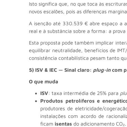
Isto significa que, no que toca às escrit
novos escalões, pois as diferenças margin
A isenção até 330.539 € abre espaço a 
real e à substância sobre a forma: a prova
Esta proposta pode também implicar inter
equilibrar neutralidade, benefícios de IM
consistência contabilística pesam tanto qu
5) ISV & IEC — Sinal claro:
plug-in
com pr
O que muda
ISV
: taxa intermédia de 25% para
plu
Produtos petrolíferos e energétic
produtores de eletricidade/cogeraçã
instalações com acordo de raciona
ficam
isentas
do adicionamento CO₂.