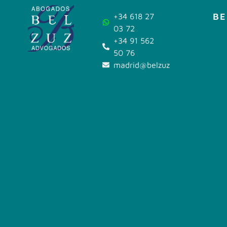
BE
+34 618 27
03 72
+34 91 562
50 76
madrid@belzuz.com