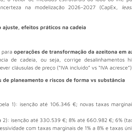
a incerteza na modelização 2026-2027 (CapEx,
leas
ajuste, efeitos práticos na cadeia
) para
operações de transformação da azeitona em a
a de cadeia, ou seja, corrige desalinhamentos hist
ver cláusulas de preço (“IVA incluído” vs “IVA acresce”
s de planeamento e riscos de forma vs substância
ela 1): isenção até 106.346 €; novas taxas marginai
 2): isenção até 330.539 €; 8% até 660.982 €; 6% (tax
ressividade com taxas marginais de 1% a 8% e taxas úni