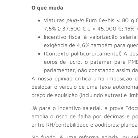
O que muda
Viaturas
plug-in
Euro 6e-bis < 80 g 
7,5% ≥ 37.500 € e < 45.000 €; 15% 
Incentivo fiscal à valorização sala
exigência de 4,6% também para quem 
(Contexto político-orçamental) A de
euros de lucro, o patamar para PME
parlamentar, não constando assim da 
A nossa opinião crítica uma imposição
deslocar o veículo de uma taxa autónoma 
preço de aquisição (incluindo extras) e li
Já para o Incentivo salarial, a prova “
amplia o risco de falha por décimas e p
entre RH/contabilidade e auditores; pla
No fundo, é uma reforma adiada, ou seja