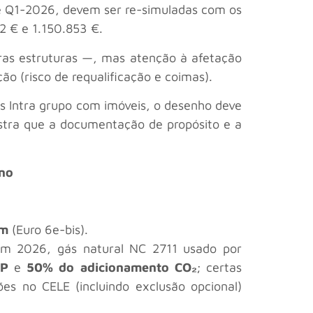
5 e Q1-2026, devem ser re-simuladas com os
2 € e 1.150.853 €.
as estruturas —, mas atenção à afetação
ão (risco de requalificação e coimas).
s Intra grupo com imóveis, o desenho deve
mostra que a documentação de propósito e a
ono
km
(Euro 6e-bis).
— em 2026, gás natural NC 2711 usado por
SP
e
50% do adicionamento CO
₂
; certas
ções no CELE (incluindo exclusão opcional)