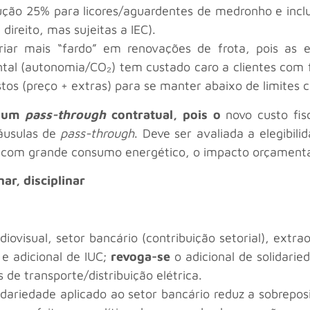
ução 25% para licores/aguardentes de medronho e inclu
ireito, mas sujeitas a IEC).
riar mais “fardo” em renovações de frota, pois as 
al (autonomia/CO₂) tem custado caro a clientes com 
os (preço + extras) para se manter abaixo de limites cr
e um
pass-through
contratual, pois o
novo custo fis
áusulas de
pass-through
. Deve ser avaliada a elegibil
ias com grande consumo energético, o impacto orçament
ar, disciplinar
ovisual, setor bancário (contribuição setorial), extra
 e adicional de IUC;
revoga-se
o adicional de solidari
s de transporte/distribuição elétrica.
lidariedade aplicado ao setor bancário reduz a sobrep