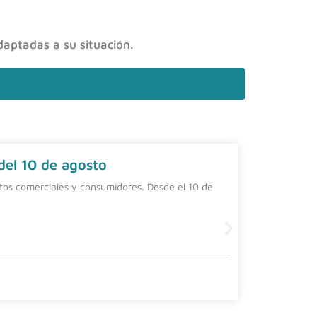
daptadas a su situación.
 del 10 de agosto
Contrat
ntos comerciales y consumidores. Desde el 10 de
Una alterna
una person
Leer más
4 agosto, 20