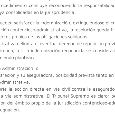
procedimiento concluye reconociendo la responsabilida
ya consolidadas en la jurisprudencia:
eden satisfacer la indemnización, extinguiéndose el cr
icción contencioso‑administrativa, la resolución queda f
ctos propios de las obligaciones solidarias.
trativa delimita el eventual derecho de repetición previ
timada, o si la indemnización reconocida se considera i
udiendo plantear:
a Administración, o
tración y su aseguradora, posibilidad prevista tanto en
Administrativa.
ía la acción directa en vía civil contra la asegurado
vía administrativa. El Tribunal Supremo es claro: perm
sión del ámbito propio de la jurisdicción contencioso‑a
pugnación.