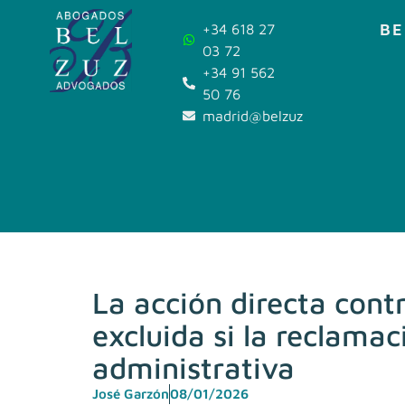
BE
+34 618 27
03 72
+34 91 562
50 76
madrid@belzuz.com
La acción directa cont
excluida si la reclama
administrativa
José Garzón
08/01/2026