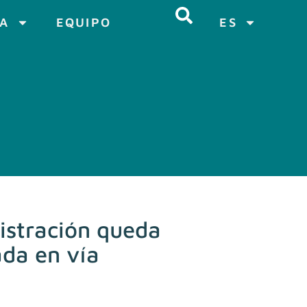
CA
EQUIPO
ES
nistración queda
ada en vía