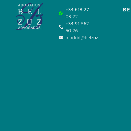
BE
+34 618 27
03 72
+34 91 562
50 76
madrid@belzuz.com