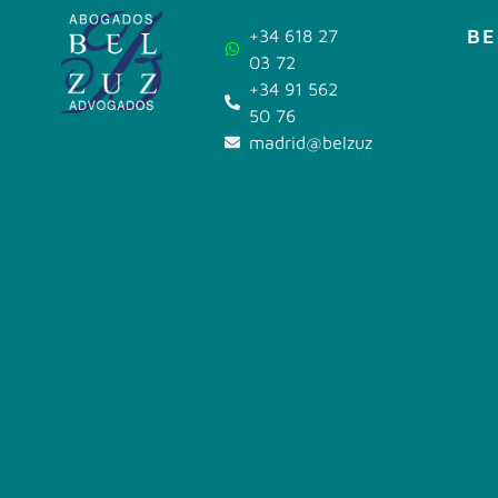
BE
+34 618 27
03 72
+34 91 562
50 76
madrid@belzuz.com