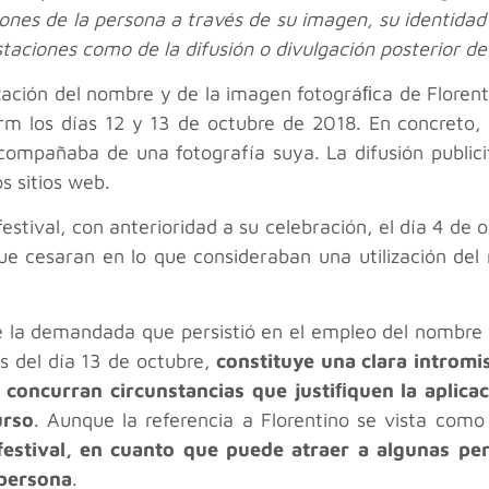
ones de la persona a través de su imagen, su identidad
taciones como de la difusión o divulgación posterior de
ización del nombre y de la imagen fotográﬁca de Florent
orm los días 12 y 13 de octubre de 2018. En concreto,
acompañaba de una fotografía suya. La difusión publici
s sitios web.
estival, con anterioridad a su celebración, el día 4 de 
 que cesaran en lo que consideraban una utilización de
de la demandada que persistió en el empleo del nombre y
es del día 13 de octubre,
constituye una clara intromi
 concurran circunstancias que justiﬁquen la aplicaci
urso
. Aunque la referencia a Florentino se vista co
 festival, en cuanto que puede atraer a algunas pe
 persona
.