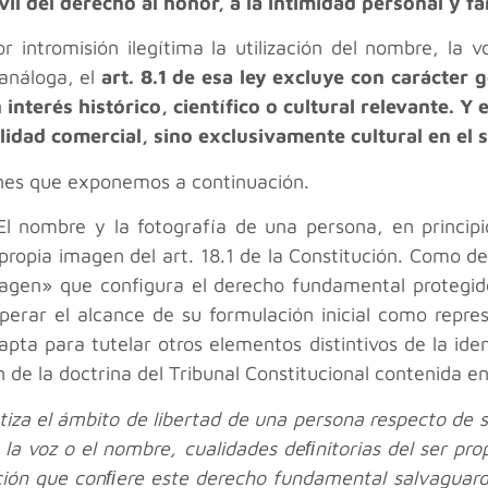
il del derecho al honor, a la intimidad personal y fa
or intromisión ilegítima la utilización del nombre, l
 análoga, el
art. 8.1 de esa ley excluye con carácter 
nterés histórico, científico o cultural relevante. Y e
alidad comercial, sino exclusivamente cultural en el
ones que exponemos a continuación.
l nombre y la fotografía de una persona, en princip
 propia imagen del art. 18.1 de la Constitución. Como 
agen» que configura el derecho fundamental protegido
rar el alcance de su formulación inicial como represe
ta para tutelar otros elementos distintivos de la ide
de la doctrina del Tribunal Constitucional contenida en
tiza el ámbito de libertad de una persona respecto de s
la voz o el nombre, cualidades deﬁnitorias del ser pro
cción que conﬁere este derecho fundamental salvaguarda