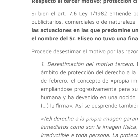
Respecto al tercer motivo; protección civ
Si bien el art. 7.6 Ley 1/1982 entiende p
publicitarios, comerciales o de naturaleza
las actuaciones en las que predomine un i
el nombre del Sr. Eliseo no tuvo una fin
Procede desestimar el motivo por las raz
1. Desestimación del motivo tercero.
E
ámbito de protección del derecho a la
de febrero, el concepto de «propia im
ampliándose progresivamente para supe
humana y ha devenido en una noción ap
(…) la ﬁrma». Así se desprende también 
«(E)l derecho a la propia imagen garan
inmediatos como son la imagen física, 
irreductible a toda persona. La prote