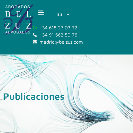
ES
+34 618 27 03 72
+34 91 562 50 76
madrid@belzuz.com
Publicaciones