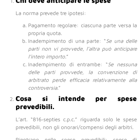
Chi deve anticipare le spese
La norma prevede tre ipotesi:
Pagamento regolare: ciascuna parte versa la
propria quota.
Inadempimento di una parte: “
Se una delle
parti non vi provvede, l’altra può anticipare
l’intero importo.
”
Inadempimento di entrambe: “
Se nessuna
delle parti provvede, la convenzione di
arbitrato perde efficacia relativamente alla
controversia
.”
Cosa si intende per spese
prevedibili.
L’art. “816‑septies c.p.c.” riguarda solo le spese
prevedibili, non gli onorari/compensi degli arbitri.
Rientrano nelle spese prevedibili: spese di