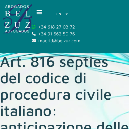
EN
+34 618 27 03 72
+34 91 562 50 76
madrid@belzuz.com
Art. 816 septies
del codice di
procedura civile
italiano:
anticipazione delle