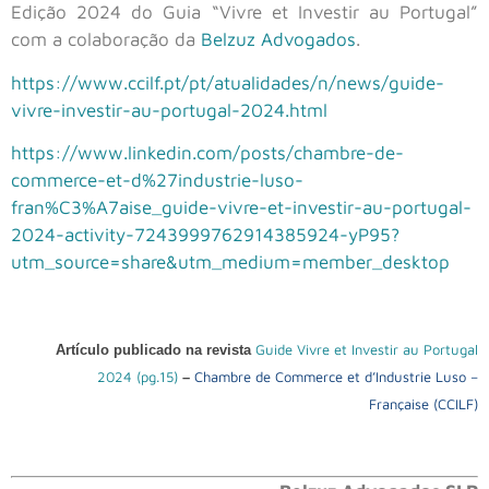
Edição 2024 do Guia “Vivre et Investir au Portugal”
com a colaboração da
Belzuz Advogados
.
https://www.ccilf.pt/pt/atualidades/n/news/guide-
vivre-investir-au-portugal-2024.html
https://www.linkedin.com/posts/chambre-de-
commerce-et-d%27industrie-luso-
fran%C3%A7aise_guide-vivre-et-investir-au-portugal-
2024-activity-7243999762914385924-yP95?
utm_source=share&utm_medium=member_desktop
Guide Vivre et Investir au Portugal
Artículo publicado na revista
2024 (pg.15)
Chambre de Commerce et d’Industrie Luso –
–
Française (CCILF)