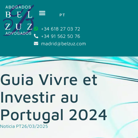
PT
+34 618 27 03 72
+34 91 562 50 76
madrid@belzuz.com
Guia Vivre et
Investir au
Portugal 2024
Noticia PT
26/03/2025