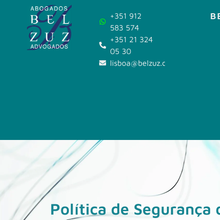
B
+351 912
583 574
+351 21 324
05 30
lisboa@belzuz.com
Política de Segurança