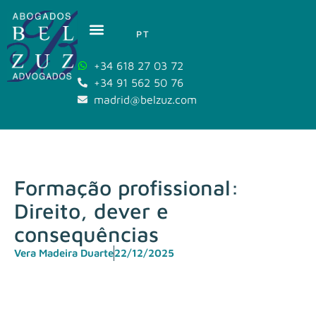
PT
+34 618 27 03 72
+34 91 562 50 76
madrid@belzuz.com
Formação profissional:
Direito, dever e
consequências
Vera Madeira Duarte
22/12/2025