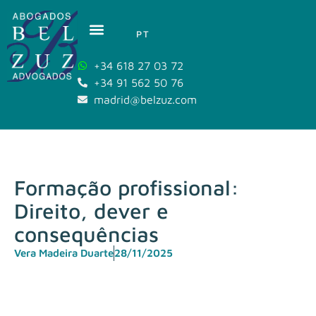
PT
+34 618 27 03 72
+34 91 562 50 76
madrid@belzuz.com
Formação profissional:
Direito, dever e
consequências
Vera Madeira Duarte
28/11/2025