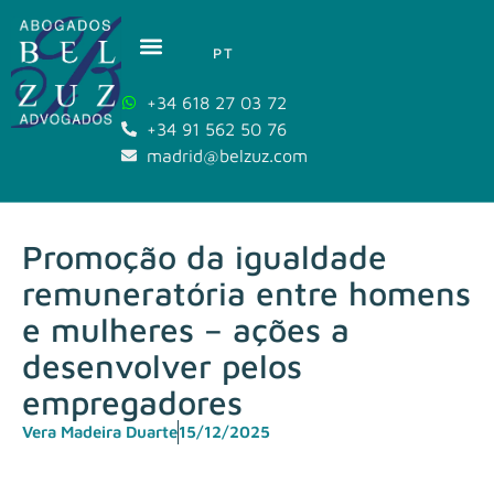
PT
+34 618 27 03 72
+34 91 562 50 76
madrid@belzuz.com
Promoção da igualdade
remuneratória entre homens
e mulheres – ações a
desenvolver pelos
empregadores
Vera Madeira Duarte
15/12/2025