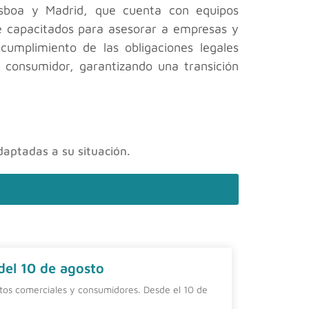
isboa y Madrid, que cuenta con equipos
nte capacitados para asesorar a empresas y
umplimiento de las obligaciones legales
l consumidor, garantizando una transición
daptadas a su situación.
 del 10 de agosto
Contrat
ntos comerciales y consumidores. Desde el 10 de
Una alterna
una person