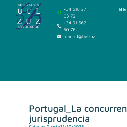
BE
+34 618 27
03 72
+34 91 562
50 76
madrid@belzuz.com
Portugal_La concurrenc
jurisprudencia
Catarina Duarte
31/10/2025