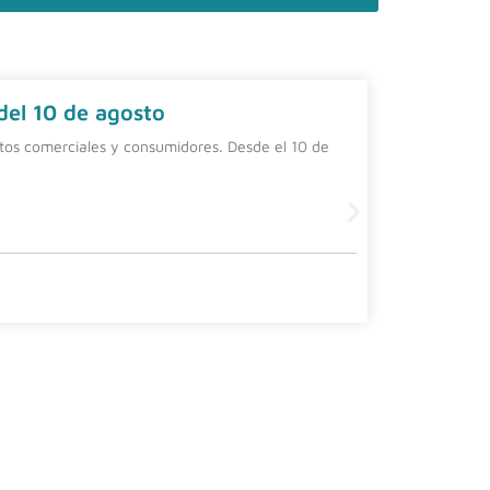
 del 10 de agosto
Contrat
ntos comerciales y consumidores. Desde el 10 de
Una alterna
una person
Leer más
4 agosto, 20