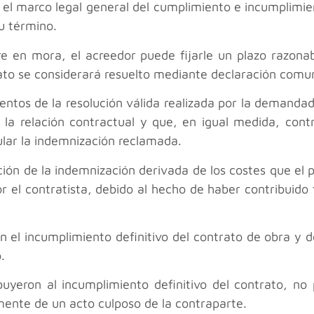
el marco legal general del cumplimiento e incumplimien
u término.
re en mora, el acreedor puede fijarle un plazo razona
rato se considerará resuelto mediante declaración comun
ntos de la resolución válida realizada por la demandad
 la relación contractual y que, en igual medida, contr
lar la indemnización reclamada.
ción de la indemnización derivada de los costes que el 
or el contratista, debido al hecho de haber contribuid
en el incumplimiento definitivo del contrato de obra y
.
buyeron al incumplimiento definitivo del contrato, n
ente de un acto culposo de la contraparte.