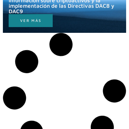
información sobre criptoactivos y la
implementación de las Directivas DAC8 y
DAC9
VER MÁS