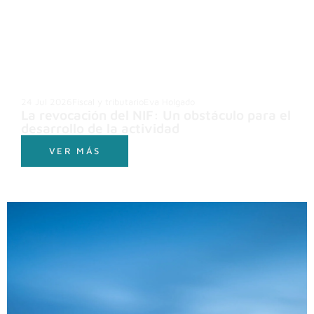
24 Jul 2026
Fiscal y tributario
Eva Holgado
La revocación del NIF: Un obstáculo para el
desarrollo de la actividad
VER MÁS