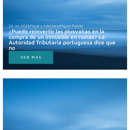
23 Jul 2026
Fiscal y tributario
Miguel Paixão
¿Puedo reinvertir las plusvalías en la
compra de un inmueble en ruinas? La
Autoridad Tributaria portuguesa dice que
no
VER MÁS