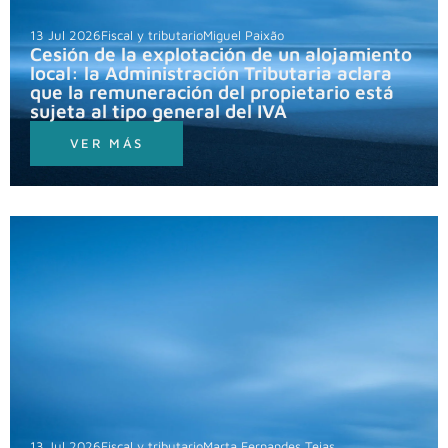
13 Jul 2026
Fiscal y tributario
Miguel Paixão
Cesión de la explotación de un alojamiento
local: la Administración Tributaria aclara
que la remuneración del propietario está
sujeta al tipo general del IVA
VER MÁS
13 Jul 2026
Fiscal y tributario
Marta Fernandes Teias