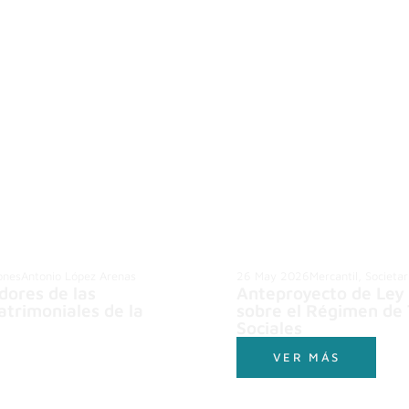
iones
Antonio López Arenas
26 May 2026
Mercantil, Societa
dores de las
Anteproyecto de Ley 
atrimoniales de la
sobre el Régimen de 
Sociales
VER MÁS