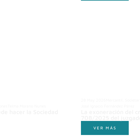
28 May 2026
Mercantil, Societa
iones
Telma Moreno Nunes
José Ignacio Fernández Pérez
de hacer la Sociedad
La exoneración del cr
708/2025 del juzgado
VER MÁS