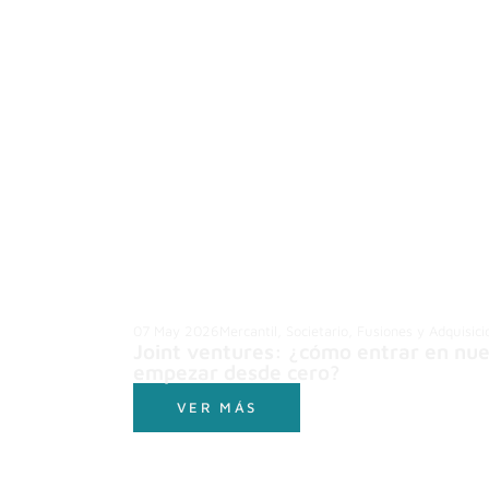
07 May 2026
Mercantil, Societario, Fusiones y Adquisic
Joint ventures: ¿cómo entrar en nu
empezar desde cero?
VER MÁS