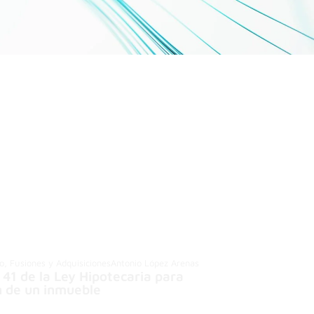
io, Fusiones y Adquisiciones
Antonio López Arenas
o 41 de la Ley Hipotecaria para
n de un inmueble