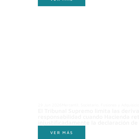
29 Jun 2026
Mercantil, Societario, Fusiones y Adquisici
El Tribunal Supremo limita las deriv
responsabilidad cuando Hacienda re
injustificadamente la declaración de 
VER MÁS