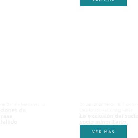
ones
Daniela Navas Vecino
26 Jun 2026
Mercantil, Societar
aciones de
José Ignacio Fernández Pérez
trasa
La exclusión del soci
fallido
socio minoritario
VER MÁS