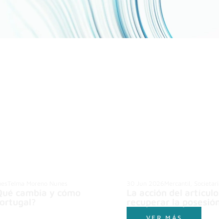
nes
Telma Moreno Nunes
30 Jun 2026
Mercantil, Societar
Qué cambia y cómo
La acción del artícul
ortugal?
recuperar la posesió
VER MÁS