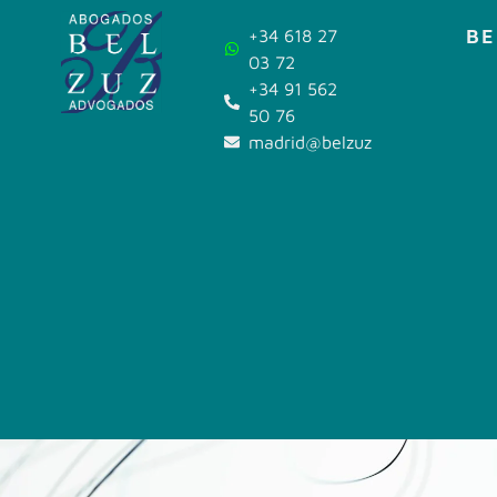
BE
+34 618 27
03 72
+34 91 562
50 76
madrid@belzuz.com