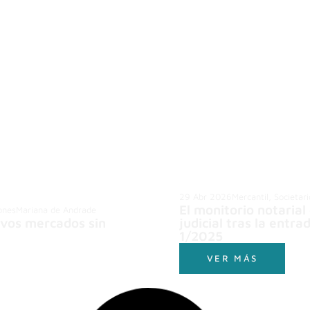
29 Abr 2026
Mercantil, Societar
El monitorio notarial
iones
Mariana de Andrade
evos mercados sin
judicial tras la entr
1/2025
VER MÁS