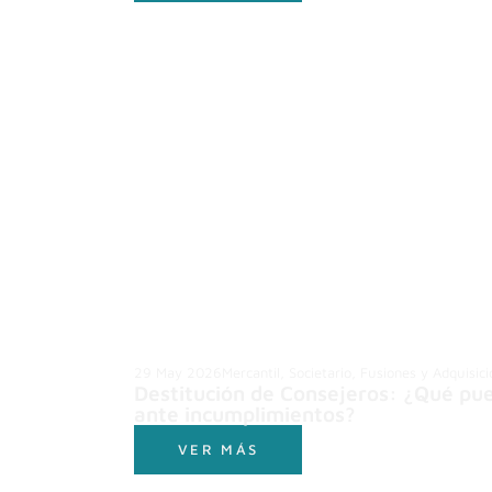
29 May 2026
Mercantil, Societario, Fusiones y Adquisic
Destitución de Consejeros: ¿Qué pue
ante incumplimientos?
VER MÁS