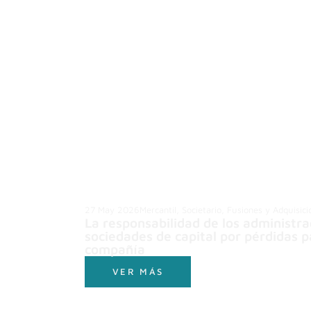
27 May 2026
Mercantil, Societario, Fusiones y Adquisic
La responsabilidad de los administra
sociedades de capital por pérdidas p
compañía
VER MÁS