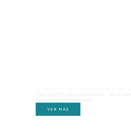
29 May 2026
Mercantil, Societario, Fusiones y Adquisic
Destitución de Consejeros: ¿Qué pue
ante incumplimientos?
VER MÁS