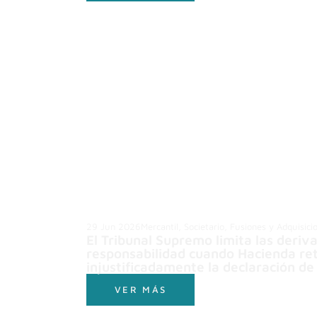
29 Jun 2026
Mercantil, Societario, Fusiones y Adquisici
El Tribunal Supremo limita las deriv
responsabilidad cuando Hacienda re
injustificadamente la declaración de 
VER MÁS