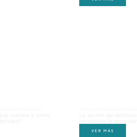
nes
Telma Moreno Nunes
30 Jun 2026
Mercantil, Societar
Qué cambia y cómo
La acción del artícul
ortugal?
recuperar la posesió
VER MÁS