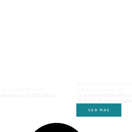
28 May 2026
Mercantil, Societa
iones
Telma Moreno Nunes
José Ignacio Fernández Pérez
de hacer la Sociedad
La exoneración del cr
708/2025 del juzgado
VER MÁS