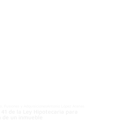
io, Fusiones y Adquisiciones
Antonio López Arenas
o 41 de la Ley Hipotecaria para
n de un inmueble