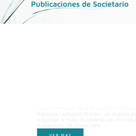
Publicaciones de Societario
29 Jul 2026
Mercantil
,
Mercantil, Societario, Fusiones y
Equipos radioeléctricos: un mismo 
exponer a toda la cadena de distrib
inspección de ANACOM
VER MÁS