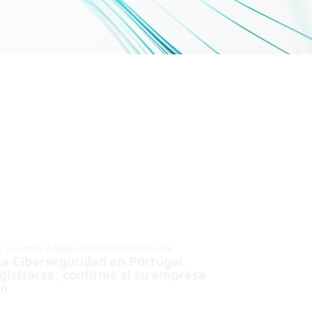
o, Fusiones y Adquisiciones
Patricia Boavida
la Ciberseguridad en Portugal.
gistrarse, confirme si su empresa
en