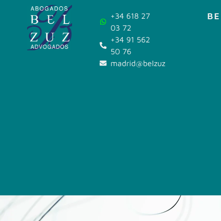
BE
+34 618 27
03 72
+34 91 562
50 76
madrid@belzuz.com