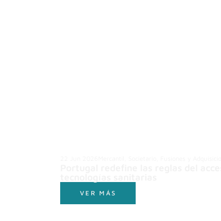
22 Jun 2026
Mercantil, Societario, Fusiones y Adquisici
Portugal redefine las reglas del ac
tecnologías sanitarias
VER MÁS