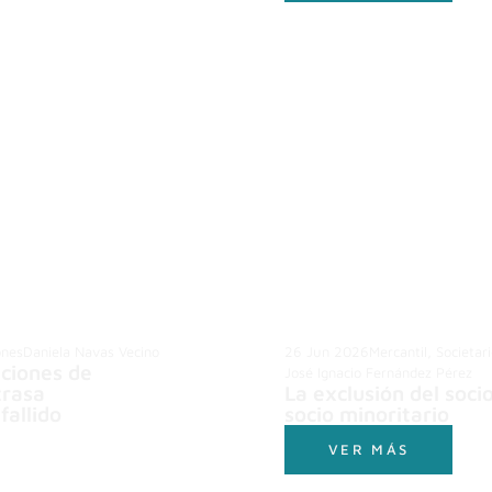
ones
Daniela Navas Vecino
26 Jun 2026
Mercantil, Societar
aciones de
José Ignacio Fernández Pérez
trasa
La exclusión del soci
fallido
socio minoritario
VER MÁS