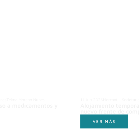
ones
Telma Moreno Nunes
11 Jun 2026
Mercantil, Societari
ceso a medicamentos y
Alojamiento temporal
nuevo frente de comp
VER MÁS