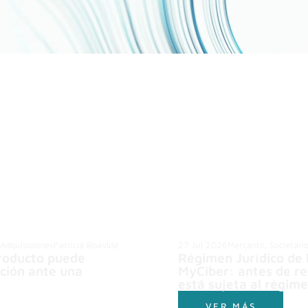
 Adquisiciones
Patricia Boavida
27 Jul 2026
Mercantil, Societari
producto puede
Régimen Jurídico de 
ución ante una
MyCiber: antes de re
está sujeta al régim
VER MÁS