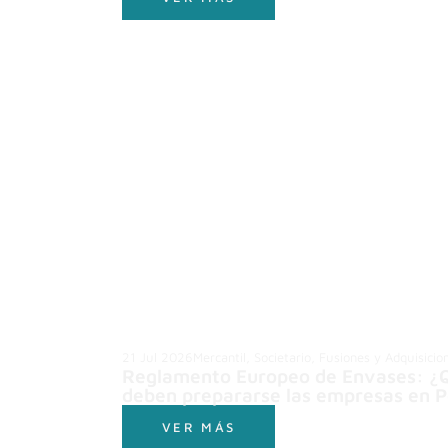
21 Jul 2026
Mercantil, Societario, Fusiones y Adquisicio
Reglamento Europeo de Envases: ¿
deben prepararse las empresas en P
VER MÁS