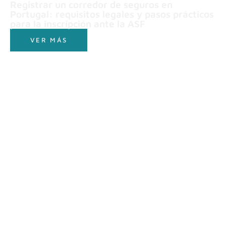
Registrar un corredor de seguros en
Portugal: requisitos legales y pasos prácticos
para la inscripción ante la ASF
VER MÁS
Madrid
C/ Nuñez de Balboa 115 bis 1 Madrid 28006
+34 91 562 50 76
+34 618 27 03 72
madrid@belzuz.com