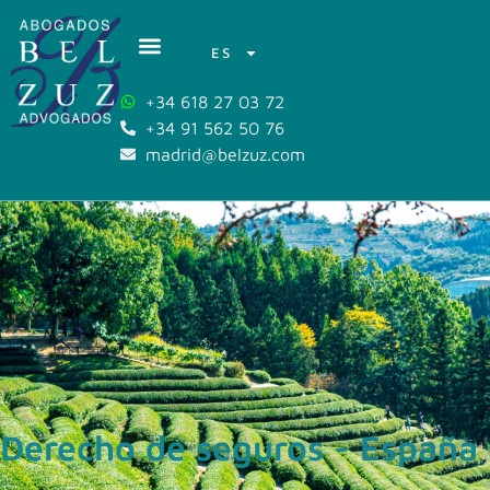
ES
+34 618 27 03 72
+34 91 562 50 76
madrid@belzuz.com
Derecho de seguros - España