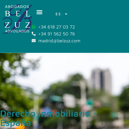
ES
+34 618 27 03 72
+34 91 562 50 76
madrid@belzuz.com
Derecho inmobiliario -
España