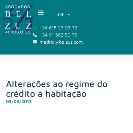
EN
+34 618 27 03 72
+34 91 562 50 76
madrid@belzuz.com
Alterações ao regime do
crédito à habitação
03/03/2013