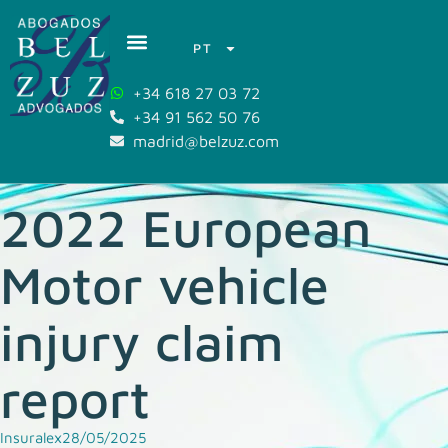
PT
+34 618 27 03 72
+34 91 562 50 76
madrid@belzuz.com
2022 European
Motor vehicle
injury claim
report
Insuralex
28/05/2025