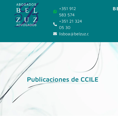
B
+351 912
583 574
+351 21 324
05 30
lisboa@belzuz.com
Publicaciones de CCILE