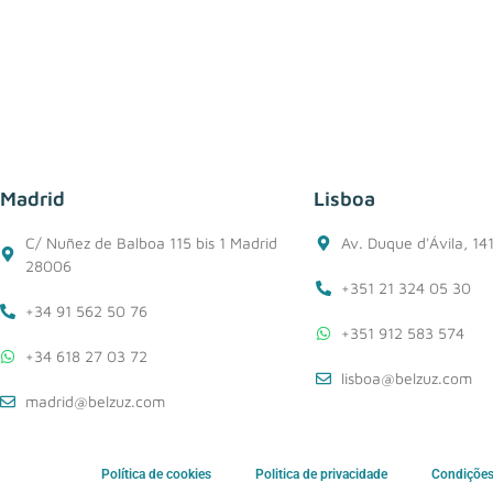
Madrid
Lisboa
C/ Nuñez de Balboa 115 bis 1 Madrid
Av. Duque d'Ávila, 14
28006
+351 21 324 05 30
+34 91 562 50 76
+351 912 583 574
+34 618 27 03 72
lisboa@belzuz.com
madrid@belzuz.com
Política de cookies
Politica de privacidade
Condições 