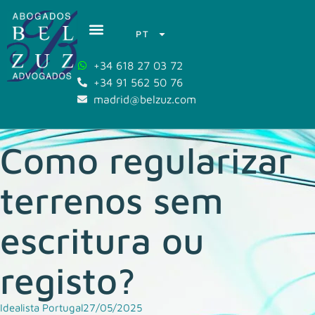
PT
+34 618 27 03 72
+34 91 562 50 76
madrid@belzuz.com
Como regularizar
terrenos sem
escritura ou
registo?
Idealista Portugal
27/05/2025