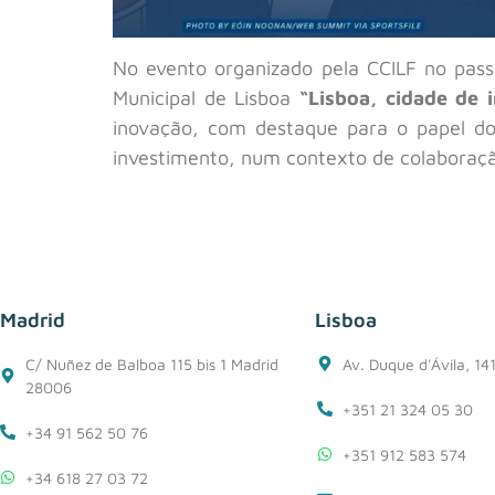
No evento organizado pela CCILF no pas
Municipal de Lisboa
“Lisboa, cidade de 
inovação, com destaque para o papel do
investimento, num contexto de colaboração
Madrid
Lisboa
C/ Nuñez de Balboa 115 bis 1 Madrid
Av. Duque d'Ávila, 14
28006
+351 21 324 05 30
+34 91 562 50 76
+351 912 583 574
+34 618 27 03 72