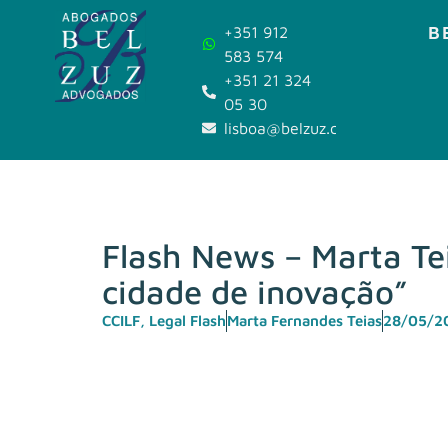
B
+351 912
583 574
+351 21 324
05 30
lisboa@belzuz.com
Flash News – Marta Te
cidade de inovação”
CCILF
,
Legal Flash
Marta Fernandes Teias
28/05/2