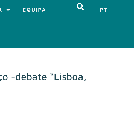
A
EQUIPA
PT
ço -debate “Lisboa,