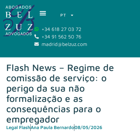
PT
+34 618 27 03 72
+34 91 562 50 76
madrid@belzuz.com
Flash News – Regime de
comissão de serviço: o
perigo da sua não
formalização e as
consequências para o
empregador
Legal Flash
Ana Paula Bernardo
08/05/2026