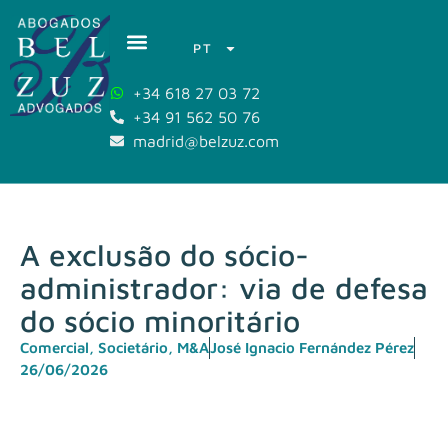
PT
+34 618 27 03 72
+34 91 562 50 76
madrid@belzuz.com
A exclusão do sócio-
administrador: via de defesa
do sócio minoritário
Comercial, Societário, M&A
José Ignacio Fernández Pérez
26/06/2026