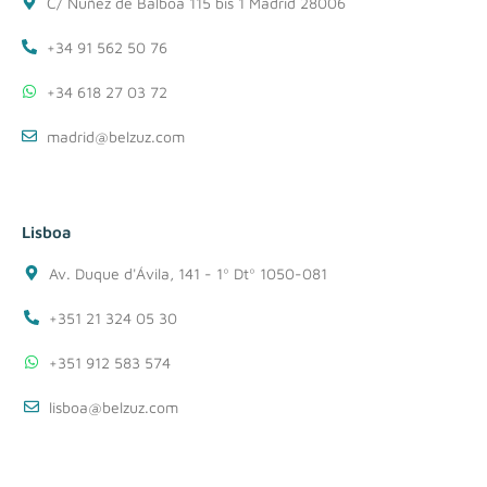
C/ Nuñez de Balboa 115 bis 1 Madrid 28006
+34 91 562 50 76
+34 618 27 03 72
madrid@belzuz.com
Lisboa
Av. Duque d'Ávila, 141 - 1º Dtº 1050-081
+351 21 324 05 30
+351 912 583 574
lisboa@belzuz.com