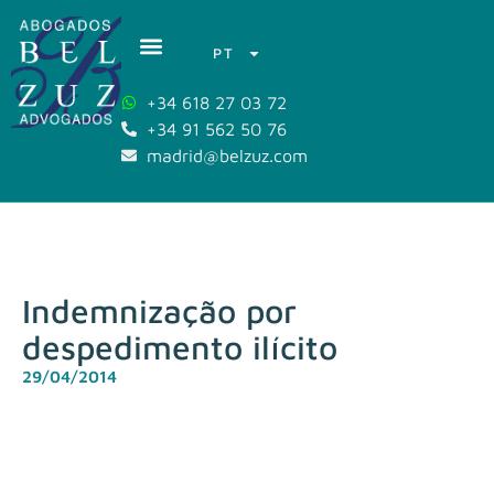
PT
+34 618 27 03 72
+34 91 562 50 76
madrid@belzuz.com
Indemnização por
despedimento ilícito
29/04/2014