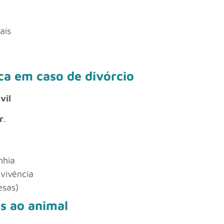
ais
ca em caso de divórcio
vil
r
.
nhia
nvivência
esas)
as ao animal