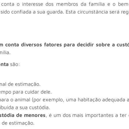
m conta o interesse dos membros da família e o bem
do confiada a sua guarda. Esta circunstância será regi
l
em conta diversos fatores para decidir sobre a cust
ília.
onta
são:
mal de estimação.
empo para cuidar dele.
para o animal (por exemplo, uma habitação adequada a
ibuída a sua custódia.
stódia de menores
, é um dos mais importantes a ter 
 de estimação.