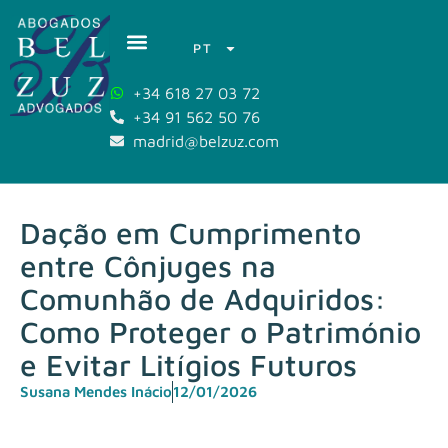
PT
+34 618 27 03 72
+34 91 562 50 76
madrid@belzuz.com
Dação em Cumprimento
entre Cônjuges na
Comunhão de Adquiridos:
Como Proteger o Património
e Evitar Litígios Futuros
Susana Mendes Inácio
12/01/2026