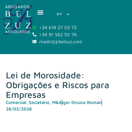
PT
+34 618 27 03 72
+34 91 562 50 76
madrid@belzuz.com
Lei de Morosidade:
Obrigações e Riscos para
Empresas
Comercial, Societário, M&A
Igor Orozco Román
26/02/2026