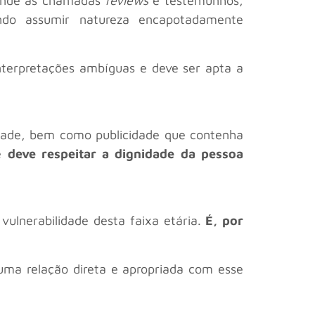
stende às chamadas
reviews
e testemunhos,
endo assumir natureza encapotadamente
interpretações ambíguas e deve ser apta a
iedade, bem como publicidade que contenha
de
deve respeitar a dignidade da pessoa
vulnerabilidade desta faixa etária.
É, por
 uma relação direta e apropriada com esse