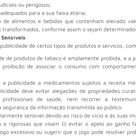
diciais ou perigosos;
adequados para a sua faixa etária;
 de alimentos e bebidas que contenham elevado valor
s transformados, conforme assim o sejam determinados
 Sensíveis
 publicidade de certos tipos de produtos e serviços, c
de de produtos de tabaco é amplamente proibida, e a pub
o a proibição de associar o consumo com comportame
:
a publicidade a medicamentos sujeitos a receita méd
licidade deve evitar alegações de propriedades cura
e profissionais de saúde, nem recorrer a testemun
 segurança da informação transmitida ao público.
larmente sensível devido ao risco de vício e às suas imp
s e rigorosas que visam (i) evitar o apelo ao ganho fá
o jogo excessivo ou sugerir que o jogo pode resolver pro