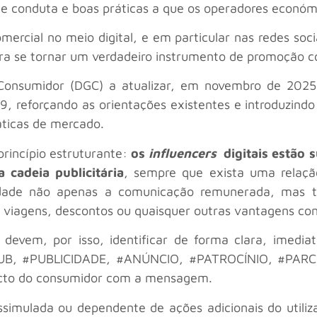
de conduta e boas práticas a que os operadores económ
ercial no meio digital, e em particular nas redes soci
a se tornar um verdadeiro instrumento de promoção c
 Consumidor (DGC) a atualizar, em novembro de 2025
19, reforçando as orientações existentes e introduzind
áticas de mercado.
princípio estruturante:
os
influencers
digitais estão 
 cadeia publicitária
, sempre que exista uma relaçã
cidade não apenas a comunicação remunerada, mas 
s, viagens, descontos ou quaisquer outras vantagens co
devem, por isso, identificar de forma clara, imediat
B, #PUBLICIDADE, #ANÚNCIO, #PATROCÍNIO, #PARCER
ntacto do consumidor com a mensagem.
ssimulada ou dependente de ações adicionais do utiliza