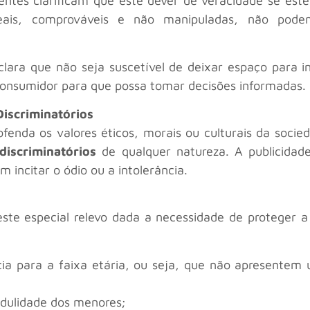
centes clarificam que este dever de veracidade se e
 reais, comprováveis e não manipuladas, não pod
 clara que não seja suscetível de deixar espaço para 
consumidor para que possa tomar decisões informadas.
iscriminatórios
ofenda os valores éticos, morais ou culturais da soc
discriminatórios
de qualquer natureza. A publicida
em incitar o ódio ou a intolerância.
este especial relevo dada a necessidade de proteger a 
cia para a faixa etária, ou seja, que não apresentem
edulidade dos menores;