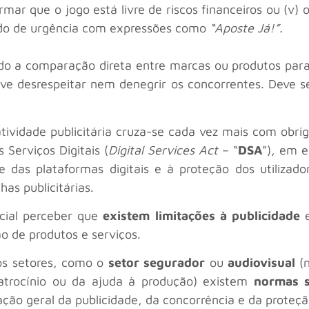
rmar que o jogo está livre de riscos financeiros ou (v) 
tido de urgência com expressões como
“Aposte Já!”.
do a comparação direta entre marcas ou produtos para 
eve desrespeitar nem denegrir os concorrentes. Deve
atividade publicitária cruza-se cada vez mais com obr
Serviços Digitais (
Digital Services Act
– “
DSA
”), em e
ade das plataformas digitais e à proteção dos utiliza
as publicitárias.
cial perceber que
existem limitações à publicidade
e
o de produtos e serviços.
os setores, como o
setor segurador
ou
audiovisual
(
atrocínio ou da ajuda à produção) existem
normas s
ção geral da publicidade, da concorrência e da proteç