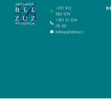
B
+351 912
583 574
+351 21 324
05 30
lisboa@belzuz.com