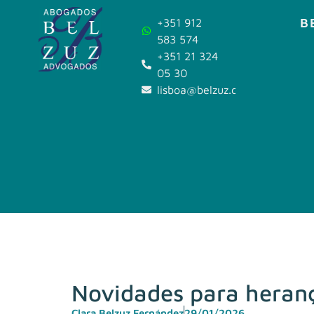
B
+351 912
583 574
+351 21 324
05 30
lisboa@belzuz.com
Novidades para herança
Clara Belzuz Fernández
29/01/2026