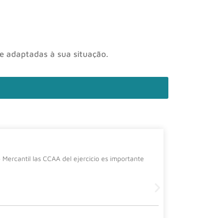
 e adaptadas à sua situação.
La cura
Mercantil las CCAA del ejercicio es importante
Desde el de
siguiente 
Leer más