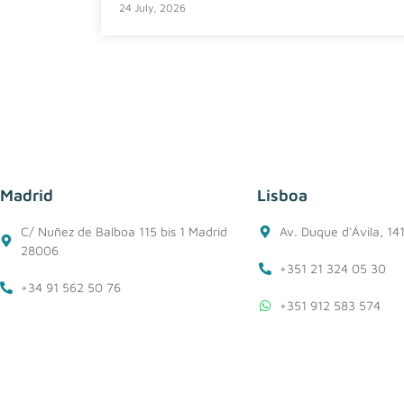
24 July, 2026
Madrid
Lisboa
C/ Nuñez de Balboa 115 bis 1 Madrid
Av. Duque d'Ávila, 14
28006
+351 21 324 05 30
+34 91 562 50 76
+351 912 583 574
+34 618 27 03 72
lisboa@belzuz.com
madrid@belzuz.com