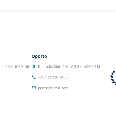
Oporto
1 - 1º Dtº 1050-081
Rua Julio Dinis 204, Off 314 4050-318
+351 22 938 94 52
porto@belzuz.com