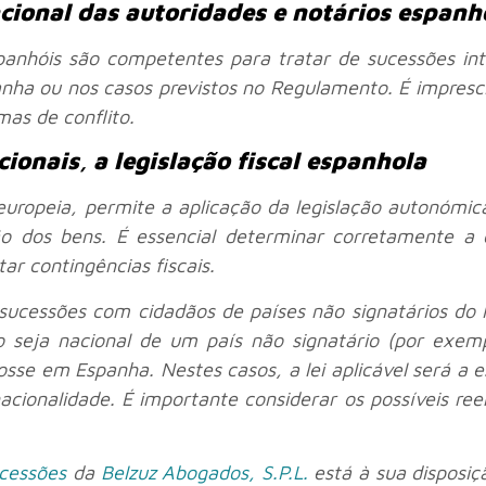
cional das autoridades e notários espanh
panhóis são competentes para tratar de sucessões int
nha ou nos casos previstos no Regulamento. É imprescin
mas de conflito.
cionais
,
a legislação fiscal espanhola
europeia, permite a aplicação da legislação autonómi
ão dos bens. É essencial determinar corretamente a o
tar contingências fiscais.
 sucessões com cidadãos de países não signatários d
seja nacional de um país não signatário (por exemp
osse em Espanha. Nestes casos, a lei aplicável será a 
cionalidade. É importante considerar os possíveis reen
ucessões
da
Belzuz Abogados, S.P.L.
está à sua disposiç