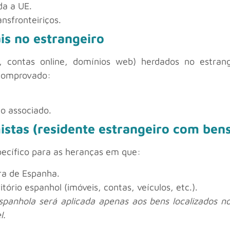
da a UE.
ansfronteiriços.
ais no estrangeiro
s, contas online, domínios web) herdados no estrang
 comprovado:
to associado.
mistas (residente estrangeiro com be
pecífico para as heranças em que:
ora de Espanha.
itório espanhol (imóveis, contas, veículos, etc.).
espanhola será aplicada apenas aos bens localizados 
l.