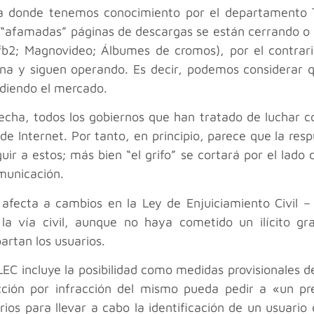
ta donde tenemos conocimiento por el departamento T
 y “afamadas” páginas de descargas se están cerrando o 
fb2; Magnovideo; Álbumes de cromos), por el contrari
a y siguen operando. Es decir, podemos considerar qu
diendo el mercado.
 fecha, todos los gobiernos que han tratado de luchar 
de Internet. Por tanto, en principio, parece que la res
r a estos; más bien “el grifo” se cortará por el lado 
omunicación.
fecta a cambios en la Ley de Enjuiciamiento Civil – 
 la vía civil, aunque no haya cometido un ilícito gr
artan los usuarios.
 LEC incluye la posibilidad como medidas provisionales 
cción por infracción del mismo pueda pedir a «un pr
ios para llevar a cabo la identificación de un usuario 