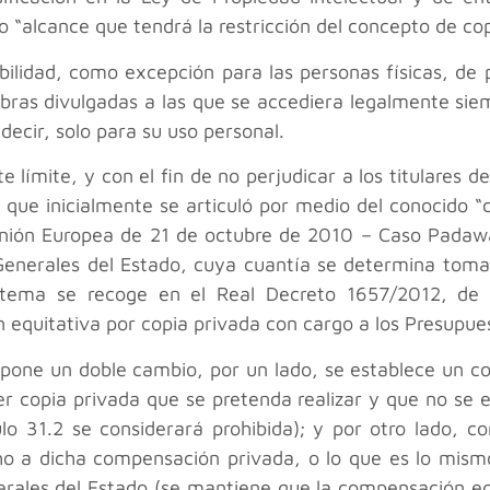
 “alcance que tendrá la restricción del concepto de cop
ibilidad, como excepción para las personas físicas, de 
 obras divulgadas a las que se accediera legalmente sie
 decir, solo para su uso personal.
límite, y con el fin de no perjudicar a los titulares d
que inicialmente se articuló por medio del conocido “ca
 Unión Europea de 21 de octubre de 2010 – Caso Padawa
Generales del Estado, cuya cuantía se determina toma
istema se recoge en el Real Decreto 1657/2012, de 
equitativa por copia privada con cargo a los Presupue
pone un doble cambio, por un lado, se establece un con
er copia privada que se pretenda realizar y que no se 
lo 31.2 se considerará prohibida); y por otro lado, c
cho a dicha compensación privada, o lo que es lo mism
rales del Estado (se mantiene que la compensación equit