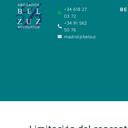
BE
+34 618 27
03 72
+34 91 562
50 76
madrid@belzuz.com