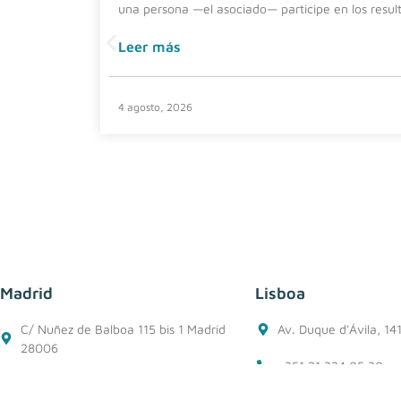
una persona —el asociado— participe en los resul
Leer más
4 agosto, 2026
Madrid
Lisboa
C/ Nuñez de Balboa 115 bis 1 Madrid
Av. Duque d'Ávila, 14
28006
+351 21 324 05 30
+34 91 562 50 76