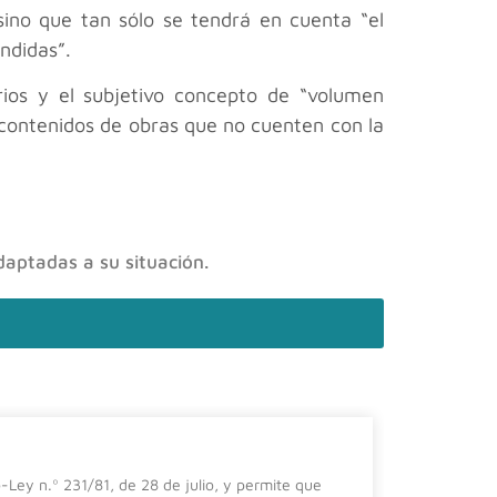
sino que tan sólo se tendrá en cuenta “el
ndidas”.
arios y el subjetivo concepto de “volumen
 contenidos de obras que no cuenten con la
daptadas a su situación.
El impa
-Ley n.º 231/81, de 28 de julio, y permite que
En el prese