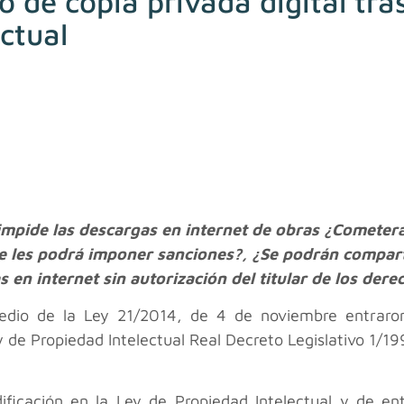
 de copia privada digital tras
ctual
impide las descargas en internet de obras ¿Cometerá
Se les podrá imponer sanciones?, ¿Se podrán compart
s en internet sin autorización del titular de los dere
dio de la Ley 21/2014, de 4 de noviembre entraron 
y de Propiedad Intelectual Real Decreto Legislativo 1/19
ficación en la Ley de Propiedad Intelectual y de en