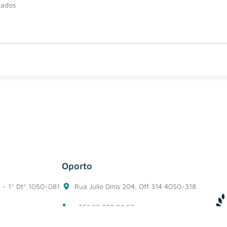
tados
Oporto
1 - 1º Dtº 1050-081
Rua Julio Dinis 204, Off 314 4050-318
+351 22 938 94 52