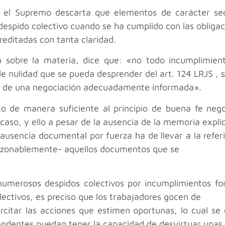
es el Supremo descarta que elementos de carácter se
despido colectivo cuando se ha cumplido con las obliga
reditadas con tanta claridad.
ia sobre la materia, dice que: «no todo incumplimien
 nulidad que se pueda desprender del art. 124 LRJS , s
os de una negociación adecuadamente informada».
o de manera suficiente al principio de buena fe negoc
 caso, y ello a pesar de la ausencia de la memoria expl
a ausencia documental por fuerza ha de llevar a la refer
razonablemente- aquellos documentos que se
umerosos despidos colectivos por incumplimientos for
ectivos, es preciso que los trabajadores gocen de
ercitar las acciones que estimen oportunas, lo cual s
endentes puedan tener la capacidad de desvirtuar unas