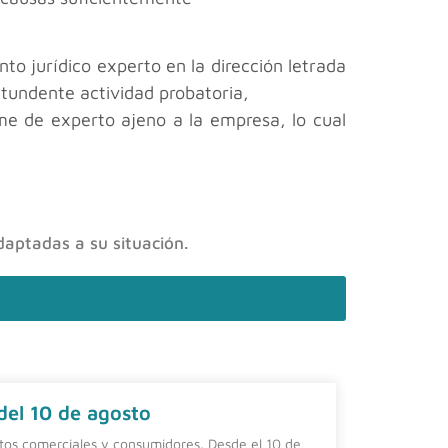
 jurídico experto en la dirección letrada
ntundente actividad probatoria,
me de experto ajeno a la empresa, lo cual
daptadas a su situación.
 del 10 de agosto
Contrat
ntos comerciales y consumidores. Desde el 10 de
Una alterna