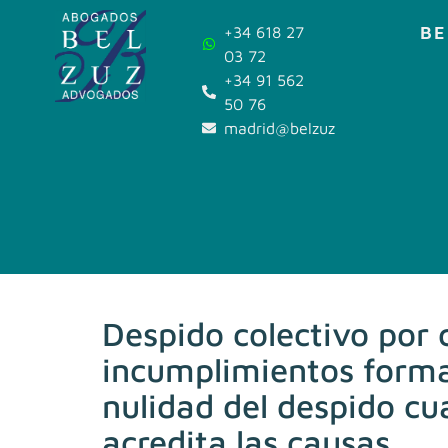
BE
+34 618 27
03 72
+34 91 562
50 76
madrid@belzuz.com
Despido colectivo por 
incumplimientos forma
nulidad del despido cu
acredita las causas