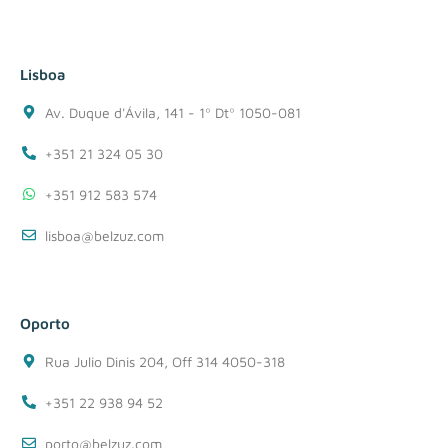
Lisboa
Av. Duque d'Ávila, 141 - 1º Dtº 1050-081
+351 21 324 05 30
+351 912 583 574
lisboa@belzuz.com
Oporto
Rua Julio Dinis 204, Off 314 4050-318
+351 22 938 94 52
porto@belzuz.com