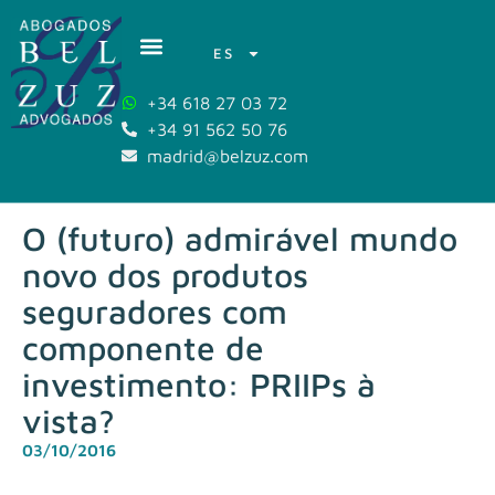
ES
+34 618 27 03 72
+34 91 562 50 76
madrid@belzuz.com
O (futuro) admirável mundo
novo dos produtos
seguradores com
componente de
investimento: PRIIPs à
vista?
03/10/2016